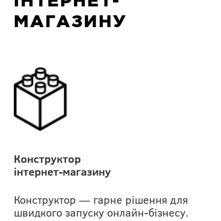
ІНТЕРНЕТ-
МАГАЗИНУ
Конструктор
Ко
інтернет-магазину
пі
Конструктор — гарне рішення для
Ін
швидкого запуску онлайн-бізнесу.
ін