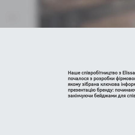
Наше співробітництво з Elissa
почалося з розробки фірмовог
якому зібрана ключова інформ
презентацію бренду: починаюч
закінчуючи бейджами для спів