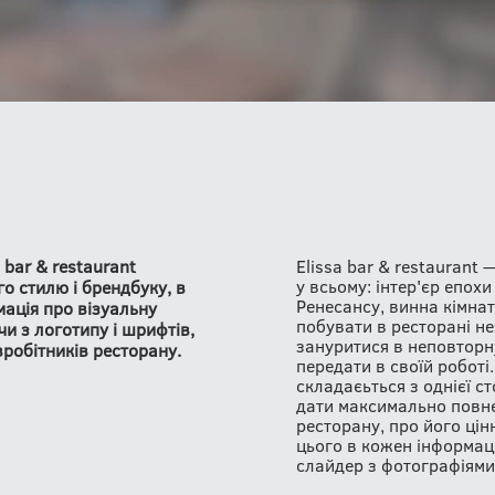
 bar & restaurant
Elissa bar & restaurant
у всьому: інтер'єр епох
о стилю і брендбуку, в
Ренесансу, винна кімна
ація про візуальну
побувати в ресторані не
и з логотипу і шрифтів,
зануритися в неповторн
робітників ресторану.
передати в своїй роботі
складаєьться з однієї с
дати максимально повне
ресторану, про його цінн
цього в кожен інформац
слайдер з фотографіями